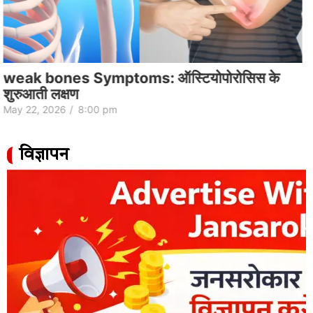
honey color purity taste minerals health
benefits tips
May 22, 2026
/
7:51 pm
विज्ञापन