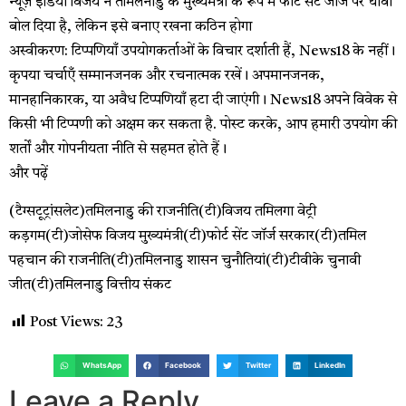
न्यूज़ इंडिया
विजय ने तमिलनाडु के मुख्यमंत्री के रूप में फोर्ट सेंट जॉर्ज पर धावा
बोल दिया है, लेकिन इसे बनाए रखना कठिन होगा
अस्वीकरण: टिप्पणियाँ उपयोगकर्ताओं के विचार दर्शाती हैं, News18 के नहीं।
कृपया चर्चाएँ सम्मानजनक और रचनात्मक रखें। अपमानजनक,
मानहानिकारक, या अवैध टिप्पणियाँ हटा दी जाएंगी। News18 अपने विवेक से
किसी भी टिप्पणी को अक्षम कर सकता है. पोस्ट करके, आप हमारी उपयोग की
शर्तों और गोपनीयता नीति से सहमत होते हैं।
और पढ़ें
(टैग्सटूट्रांसलेट)तमिलनाडु की राजनीति(टी)विजय तमिलगा वेट्री
कड़गम(टी)जोसेफ विजय मुख्यमंत्री(टी)फोर्ट सेंट जॉर्ज सरकार(टी)तमिल
पहचान की राजनीति(टी)तमिलनाडु शासन चुनौतियां(टी)टीवीके चुनावी
जीत(टी)तमिलनाडु वित्तीय संकट
Post Views:
23
WhatsApp
Facebook
Twitter
LinkedIn
Leave a Reply