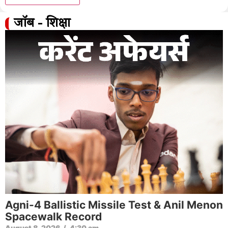
जॉब - शिक्षा
Agni-4 Ballistic Missile Test & Anil Menon
Spacewalk Record
August 8, 2026
/
4:30 am