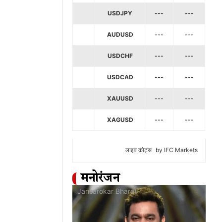
USDJPY
---
---
AUDUSD
---
---
USDCHF
---
---
USDCAD
---
---
XAUUSD
---
---
XAGUSD
---
---
लाइव कोट्स
by IFC Markets
मनोरंजन
at
Jansarokar Bharat
Jan