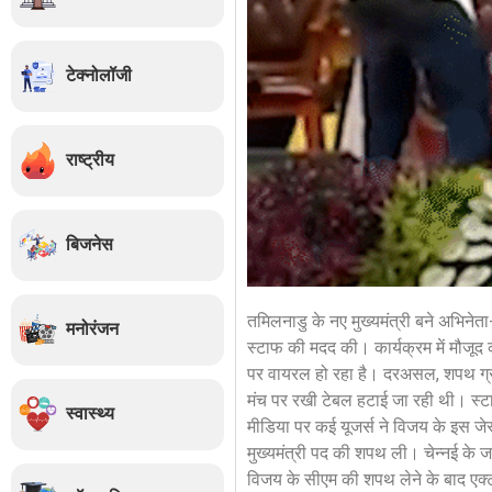
टेक्नोलॉजी
राष्ट्रीय
बिजनेस
तमिलनाडु के नए मुख्यमंत्री बने अभिनेता
मनोरंजन
स्टाफ की मदद की। कार्यक्रम में मौजूद
पर वायरल हो रहा है। दरअसल, शपथ ग्र
मंच पर रखी टेबल हटाई जा रही थी। स्टा
स्वास्थ्य
मीडिया पर कई यूजर्स ने विजय के इस जे
मुख्यमंत्री पद की शपथ ली। चेन्नई के ज
विजय के सीएम की शपथ लेने के बाद एक्