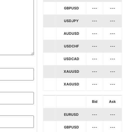
GBPUSD
---
---
USDJPY
---
---
AUDUSD
---
---
USDCHF
---
---
USDCAD
---
---
XAUUSD
---
---
XAGUSD
---
---
Bid
Ask
EURUSD
---
---
GBPUSD
---
---