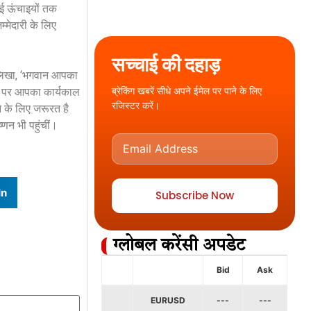
 नई ऊंचाइयों तक
म्मेदारी के लिए
सच्चाई की दहाड़
 लिखा, ‘भगवान आपका
ब्रेकिंग खबरें सीधे अपने ईमेल पर पाने के लिए
तौर पर आपका कार्यकाल
रजिस्टर करें।
 के लिए जरूरत है
्णन भी पहुंचीं।
In
Subscribe Now
ग्लोबल करेंसी अपडेट
Bid
Ask
EURUSD
---
---