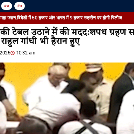
#स
#न
ं में 50 हजार और भारत में 9 हजार स्क्रीन पर होगी रिलीज
Preity Zint
ी टेबल उठाने में की मदद:शपथ ग्रहण सम
राहुल गांधी भी हैरान हुए
Jansarokar Bharat
Jansarokar Bhar
 2026
10:32 am
न्यूजीलैंड में अमेरिका से आधे खर्च
‘रामायणम्’ की
में पढ़ाई:भारतीय छात्र 1 साल में
प्लान:विदेशों 
33% बढ़े, छात्रों को पढ़ाई के बाद
भारत में 9 हजार
3…
रिलीज
August 9, 2026
/
1:10 pm
August 9, 2026
/