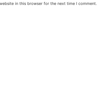
ebsite in this browser for the next time I comment.
Jansarokar Bharat
Jansarokar Bhar