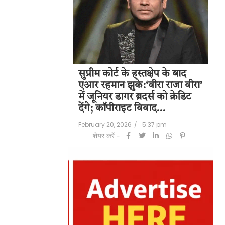
पति राज कुंद्रा को
सुप्रीम कोर्ट के हस्तक्षेप के बाद
शिल
हत:150 करोड़ रुपए
एआर रहमान झुके:‘वीरा राजा वीरा’
बड
लॉन्ड्रिंग केस में
में जूनियर डागर ब्रदर्स को क्रेडिट
के 
देंगे; कॉपीराइट विवाद…
मि
/
6:23 pm
February 20, 2026
/
5:37 pm
Feb
शेयर करें -