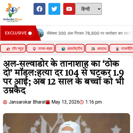
EXCLUSIVE
ी
सेंसेक्स 300 अंक गिरकर 78,600 पर कारोबार कर रहा:निफ्टी 50 अंक नीच
टॉप न्यूज़
राज्य-शहर
अंतर्राष्ट्रीय
अपराध
राजनीति
अल-सल्वाडोर के तानाशाह का ‘ठोक
दो’ मॉडल:हत्या दर 104 से घटकर 1.9
पर आई; अब 12 साल के बच्चों को भी
उम्रकैद
Jansarokar Bharat
May 13, 2026
1:16 pm