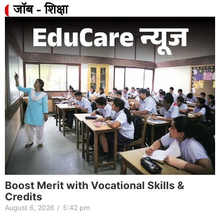
जॉब - शिक्षा
Boost Merit with Vocational Skills &
Credits
August 6, 2026
/
5:42 pm