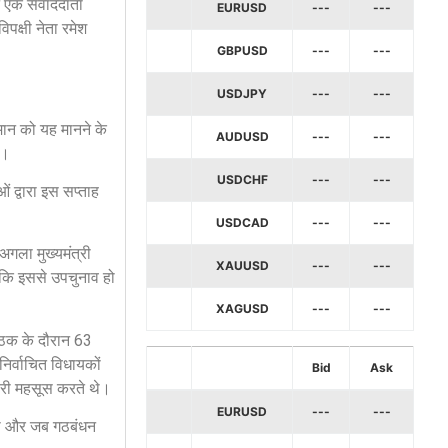
े एक संवाददाता
EURUSD
---
---
पक्षी नेता रमेश
GBPUSD
---
---
USDJPY
---
---
मान को यह मानने के
AUDUSD
---
---
ा।
USDCHF
---
---
ओं द्वारा इस सप्ताह
USDCAD
---
---
अगला मुख्यमंत्री
XAUUSD
---
---
योंकि इससे उपचुनाव हो
XAGUSD
---
---
बैठक के दौरान 63
निर्वाचित विधायकों
Bid
Ask
भारी महसूस करते थे।
EURUSD
---
---
 की और जब गठबंधन