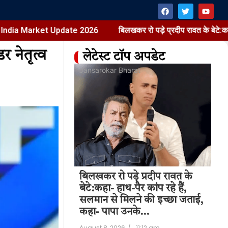
rket Update 2026
बिलखकर रो पड़े प्रदीप रावत के बेटे:कहा- हाथ-पैर का
र नेतृत्व
लेटेस्ट टॉप अपडेट
at
Jansarokar Bharat
Jan
Price Hike |
बिलखकर रो पड़े प्रदीप रावत के
बि
t Update 2026
बेटे:कहा- हाथ-पैर कांप रहे हैं,
बेट
सलमान से मिलने की इच्छा जताई,
सल
11:28 am
कहा- पापा उनके…
कह
August 8, 2026
/
11:12 am
Aug