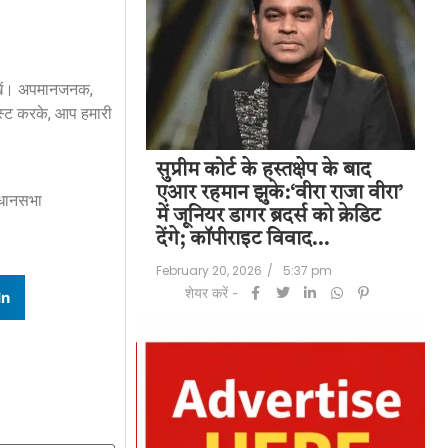
रखें। अपमानजनक,
स्ट करके, आप हमारी
पति राज कुंद्रा को
सुप्रीम कोर्ट के हस्तक्षेप के बाद
शिल
हत:150 करोड़ रुपए
एआर रहमान झुके:‘वीरा राजा वीरा’
बड
िधानसभा
लॉन्ड्रिंग केस में
में जूनियर डागर ब्रदर्स को क्रेडिट
के 
देंगे; कॉपीराइट विवाद…
मि
/
6:23 pm
February 20, 2026
/
5:37 pm
Feb
शेयर करें -
In