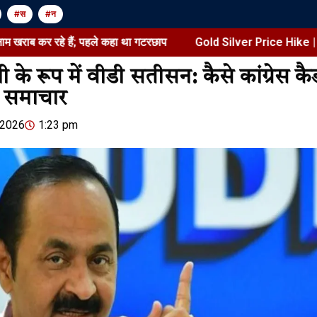
#स
#न
हे हैं; पहले कहा था गटरछाप
Gold Silver Price Hike | India Ma
ी के रूप में वीडी सतीसन: कैसे कांग्रेस कैड
त समाचार
Jansarokar Bharat
Jansarokar Bhar
 2026
1:23 pm
Gold Silver 
सैफ अली खान बहन के पर्स से पैसे
India Marke
निकालते थे:सबा पटौदी ने बताया-
रक्षा बंधन पर वही रकम गिफ्ट में…
August 8, 2026
/
शेयर करें -
August 8, 2026
/
5:30 am
शेयर करें -