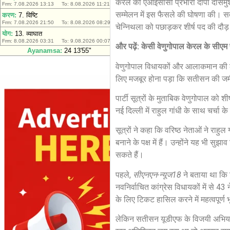
केरल की एआईसीसी प्रभारी दीपा दासमुंशी
सम्मेलन में इस फैसले की घोषणा की। सती
चेन्निथला को पछाड़कर शीर्ष पद की दौड
और पढ़ें: केसी वेणुगोपाल केरल के सीएम प
वेणुगोपाल विधायकों और आलाकमान की लोक
लिए मजबूर होना पड़ा कि सतीसन की जमीन
पार्टी सूत्रों के मुताबिक वेणुगोपाल को श
नई दिल्ली में राहुल गांधी के साथ चर्चा
सूत्रों ने कहा कि वरिष्ठ नेताओं ने रा
बनाने के पक्ष में हैं। उन्होंने यह भी स
सकते हैं।
पहले,
सीएनएन-न्यूज18
ने बताया था कि 
नवनिर्वाचित कांग्रेस विधायकों में से 43
के लिए टिकट हासिल करने में महत्वपूर्
लेकिन सतीसन यूडीएफ के विजयी अभियान