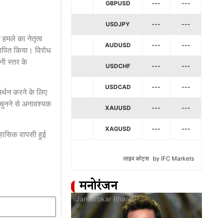
GBPUSD
---
---
USDJPY
---
---
हमले का नेतृत्व
AUDUSD
---
---
थापित किया। विरोध
नी स्तर के
USDCHF
---
---
USDCAD
---
---
मर्थन करने के लिए
 चुनने से अनावश्यक
XAUUSD
---
---
XAGUSD
---
---
िहासिक वापसी हुई
लाइव कोट्स
by IFC Markets
मनोरंजन
at
Jansarokar Bharat
Jan