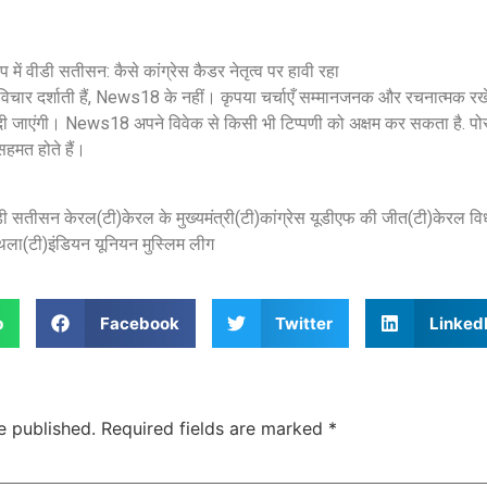
ूप में वीडी सतीसन: कैसे कांग्रेस कैडर नेतृत्व पर हावी रहा
े विचार दर्शाती हैं, News18 के नहीं। कृपया चर्चाएँ सम्मानजनक और रचनात्मक 
 दी जाएंगी। News18 अपने विवेक से किसी भी टिप्पणी को अक्षम कर सकता है. पो
सहमत होते हैं।
सुप्रीम कोर्ट के हस्तक्षेप के बाद
शिल्पा शेट्टी के 
एआर रहमान झुके:‘वीरा राजा वीरा’
बड़ी कानूनी रा
ीडी सतीसन केरल(टी)केरल के मुख्यमंत्री(टी)कांग्रेस यूडीएफ की जीत(टी)केरल व
में जूनियर डागर ब्रदर्स को क्रेडिट
के बिटकॉइन मनी 
िथला(टी)इंडियन यूनियन मुस्लिम लीग
देंगे; कॉपीराइट विवाद…
मिली बेल,…
February 20, 2026
/
5:37 pm
February 20, 2026
शेयर करें -
शेयर करें -
p
Facebook
Twitter
Linked
e published.
Required fields are marked
*