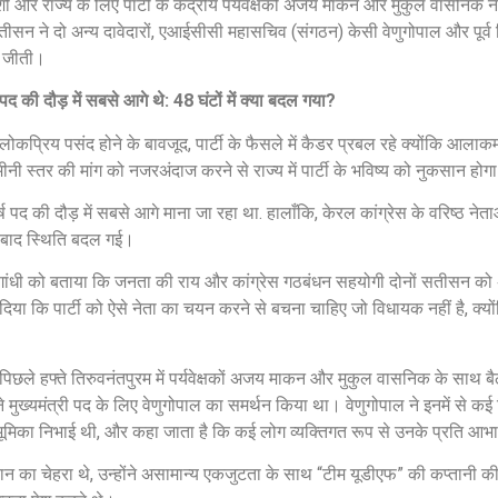
 और राज्य के लिए पार्टी के केंद्रीय पर्यवेक्षकों अजय माकन और मुकुल वासनिक न
सन ने दो अन्य दावेदारों, एआईसीसी महासचिव (संगठन) केसी वेणुगोपाल और पूर्व वि
़ जीती।
द की दौड़ में सबसे आगे थे: 48 घंटों में क्या बदल गया?
प्रिय पसंद होने के बावजूद, पार्टी के फैसले में कैडर प्रबल रहे क्योंकि आलाक
ी स्तर की मांग को नजरअंदाज करने से राज्य में पार्टी के भविष्य को नुकसान होग
ीर्ष पद की दौड़ में सबसे आगे माना जा रहा था. हालाँकि, केरल कांग्रेस के वरिष्ठ नेता
 के बाद स्थिति बदल गई।
हुल गांधी को बताया कि जनता की राय और कांग्रेस गठबंधन सहयोगी दोनों सतीसन को 
ुझाव दिया कि पार्टी को ऐसे नेता का चयन करने से बचना चाहिए जो विधायक नहीं है, क्
पिछले हफ्ते तिरुवनंतपुरम में पर्यवेक्षकों अजय माकन और मुकुल वासनिक के साथ 
 ने मुख्यमंत्री पद के लिए वेणुगोपाल का समर्थन किया था। वेणुगोपाल ने इनमें से कई 
ण भूमिका निभाई थी, और कहा जाता है कि कई लोग व्यक्तिगत रूप से उनके प्रति आ
 का चेहरा थे, उन्होंने असामान्य एकजुटता के साथ “टीम यूडीएफ” की कप्तानी